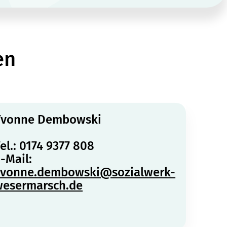
en
Yvonne Dembowski
el.: 0174 9377 808
-Mail:
yvonne.dembowski@sozialwerk-
wesermarsch.de