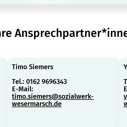
hre Ansprechpartner*inn
Timo Siemers
Tel.: 0162 9696343
T
E-Mail:
E
timo.siemers@sozialwerk-
wesermarsch.de