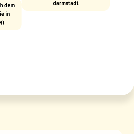
darmstadt
ch dem
ie in
N)